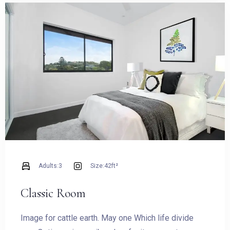
Adults:
3
Size:
42ft²
Classic Room
Image for cattle earth. May one Which life divide