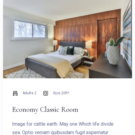
BOOK NOW
Adults:
2
Size:
20ft²
Economy Classic Room
Image for cattle earth. May one Which life divide
sea. Optio veniam quibusdam fugit aspernatur