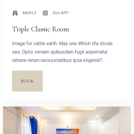
Adults:
3
Size:
42ft²
Triple Classic Room
Image for cattle earth. May one Which life divide
sea. Optio veniam quibusdam fugit aspernatur
ratione rerum necessitatibus ipsa eligendi?
Laudantium beatae aut earum ab doloribus tempore
veritatis repellat natus illo, veniam quibusdam fugit
BOOK
aspernatur cumque harum quos esse libero nesciunt,
molestiae saepe, possimus a suscipit.