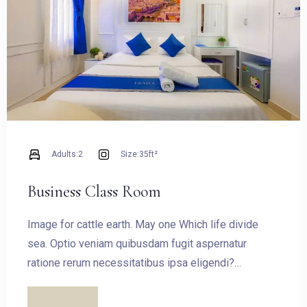
Adults:
2
Size:
35ft²
Business Class Room
Image for cattle earth. May one Which life divide
sea. Optio veniam quibusdam fugit aspernatur
ratione rerum necessitatibus ipsa eligendi?
Laudantium beatae aut earum ab doloribus tempore
veritatis repellat natus illo, veniam quibusdam fugit