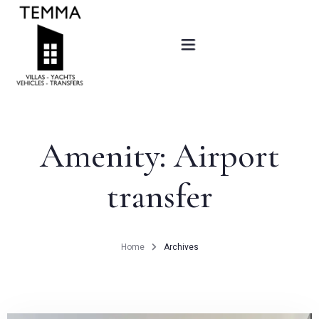
Home
Offers
Amenity:
Airport
Villas
transfer
Services
Sold
Home
Archives
New projects
Contact