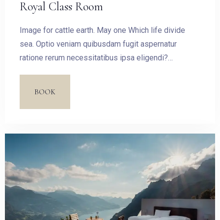
Royal Class Room
Check-in
Image for cattle earth. May one Which life divide
sea. Optio veniam quibusdam fugit aspernatur
ratione rerum necessitatibus ipsa eligendi?
Check-out
Laudantium beatae aut earum ab doloribus tempore
veritatis repellat natus illo, veniam quibusdam fugit
BOOK
aspernatur cumque harum quos esse libero nesciunt,
Adults
Children
molestiae saepe, possimus a suscipit.
1
0
SEARCH