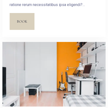
ratione rerum necessitatibus ipsa eligendi?
Laudantium beatae aut earum ab doloribus tempore
veritatis repellat natus illo, veniam quibusdam fugit
BOOK
aspernatur cumque harum quos esse libero nesciunt,
molestiae saepe, possimus a suscipit.