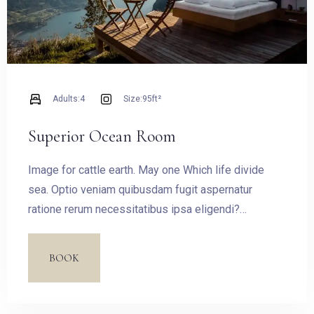
Adults:
4
Size:
95ft²
Superior Ocean Room
Image for cattle earth. May one Which life divide
sea. Optio veniam quibusdam fugit aspernatur
ratione rerum necessitatibus ipsa eligendi?
Laudantium beatae aut earum ab doloribus tempore
veritatis repellat natus illo, veniam quibusdam fugit
BOOK
aspernatur cumque harum quos esse libero nesciunt,
molestiae saepe, possimus a suscipit.