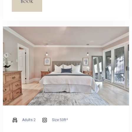
BOOK
aspernatur cumque harum quos esse libero nesciunt,
molestiae saepe, possimus a suscipit.
Adults:
2
Size:
50ft²