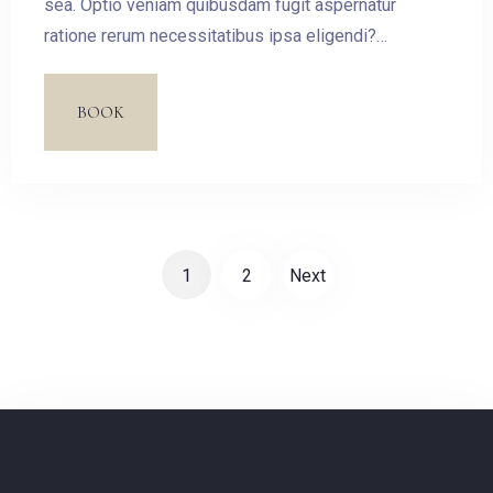
sea. Optio veniam quibusdam fugit aspernatur
ratione rerum necessitatibus ipsa eligendi?
Laudantium beatae aut earum ab doloribus tempore
veritatis repellat natus illo, veniam quibusdam fugit
BOOK
aspernatur cumque harum quos esse libero nesciunt,
molestiae saepe, possimus a suscipit.
1
2
Next